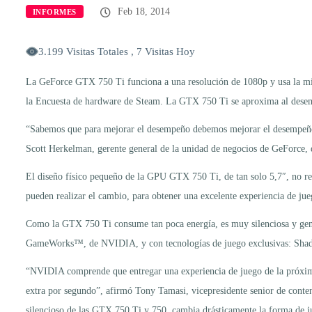
Feb 18, 2014
INFORMES
3.199 Visitas Totales , 7 Visitas Hoy
La GeForce GTX 750 Ti funciona a una resolución de 1080p y usa la mi
la Encuesta de hardware de Steam. La GTX 750 Ti se aproxima al desem
“Sabemos que para mejorar el desempeño debemos mejorar el desempeño p
Scott Herkelman, gerente general de la unidad de negocios de GeForce,
El diseño físico pequeño de la GPU GTX 750 Ti, de tan solo 5,7″, no req
pueden realizar el cambio, para obtener una excelente experiencia de jue
Como la GTX 750 Ti consume tan poca energía, es muy silenciosa y gene
GameWorks™, de NVIDIA, y con tecnologías de juego exclusivas: 
“NVIDIA comprende que entregar una experiencia de juego de la próxima 
extra por segundo”, afirmó Tony Tamasi, vicepresidente senior de cont
silencioso de las GTX 750 Ti y 750, cambia drásticamente la forma de j