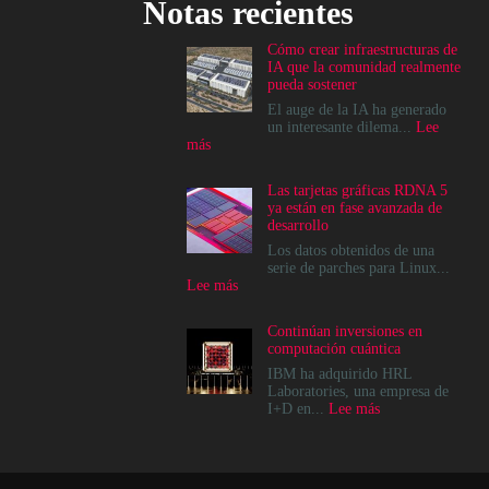
Notas recientes
Cómo crear infraestructuras de
IA que la comunidad realmente
pueda sostener
El auge de la IA ha generado
un interesante dilema...
Lee
:
más
Cómo
crear
Las tarjetas gráficas RDNA 5
infraestructuras
ya están en fase avanzada de
de
desarrollo
IA
que
Los datos obtenidos de una
la
serie de parches para Linux...
comunidad
:
Lee más
realmente
Las
pueda
tarjetas
Continúan inversiones en
sostener
gráficas
computación cuántica
RDNA
5
IBM ha adquirido HRL
ya
Laboratories, una empresa de
están
:
I+D en...
Lee más
en
Continúan
fase
inversiones
avanzada
en
de
computación