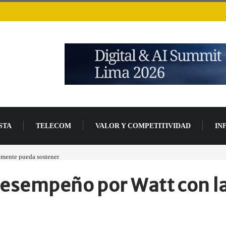
STA
TELECOM
VALOR Y COMPETITIVIDAD
IN
ueda sostener
Las tarjetas gráficas RDNA 5 ya están en fase avanzada de desarrollo
desempeño por Watt con la