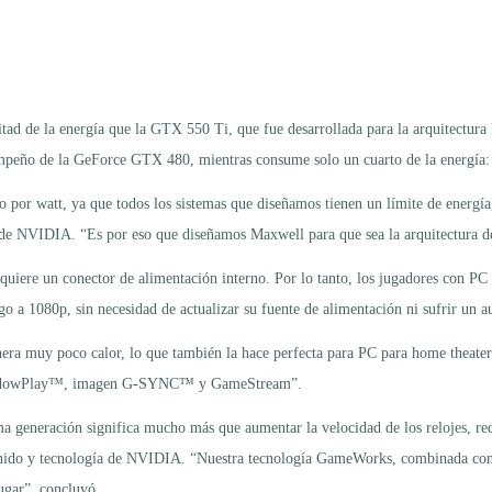
tad de la energía que la GTX 550 Ti, que fue desarrollada para la arquitectu
peño de la GeForce GTX 480, mientras consume solo un cuarto de la energía: 
or watt, ya que todos los sistemas que diseñamos tienen un límite de energía,
 de NVIDIA. “Es por eso que diseñamos Maxwell para que sea la arquitectura d
uiere un conector de alimentación interno. Por lo tanto, los jugadores con PC
go a 1080p, sin necesidad de actualizar su fuente de alimentación ni sufrir un a
ra muy poco calor, lo que también la hace perfecta para PC para home theater
ShadowPlay™, imagen G-SYNC™ y GameStream”.
generación significa mucho más que aumentar la velocidad de los relojes, red
enido y tecnología de NVIDIA. “Nuestra tecnología GameWorks, combinada con e
ugar”, concluyó.