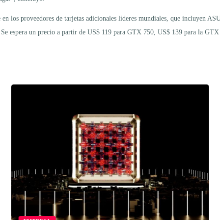
los proveedores de tarjetas adicionales líderes mundiales, que incluyen AS
ión. Se espera un precio a partir de US$ 119 para GTX 750, US$ 139 para la 