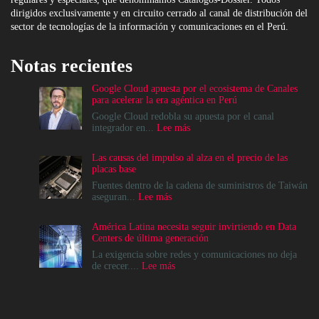
dirigidos exclusivamente y en circuito cerrado al canal de distribución del
sector de tecnologías de la información y comunicaciones en el Perú.
Notas recientes
Google Cloud apuesta por el ecosistema de Canales
para acelerar la era agéntica en Perú
Google Cloud redobla su apuesta por el canal
:
integrador en...
Lee más
Google
Cloud
Las causas del impulso al alza en el precio de las
apuesta
placas base
por
el
Fuentes dentro de la cadena de suministros de Taiwán
ecosistema
:
aseguran...
Lee más
de
Las
Canales
causas
América Latina necesita seguir invirtiendo en Data
para
del
Centers de última generación
acelerar
impulso
la
al
La exigencia sobre redes y comunicaciones no deja
era
alza
:
de crecer....
Lee más
agéntica
en
América
en
el
Latina
Perú
precio
necesita
de
seguir