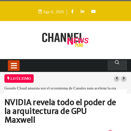
Ago 6, 2026
LO ÚLTIMO
a era
Las causas del impulso al alza en el precio de las placas base
NVIDIA revela todo el poder de
Home
Empresa
NVIDIA revela todo…
la arquitectura de GPU
Maxwell