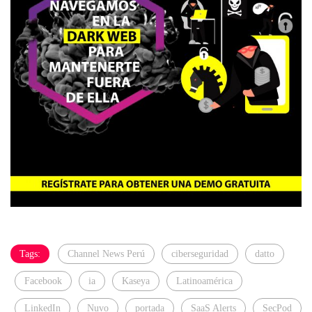
Tags:
Channel News Perú
ciberseguridad
datto
Facebook
ia
Kaseya
Latinoamérica
LinkedIn
Nuvo
portada
SaaS Alerts
SecPod