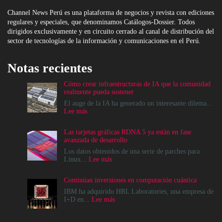
Channel News Perú es una plataforma de negocios y revista con ediciones
regulares y especiales, que denominamos Catálogos-Dossier. Todos
dirigidos exclusivamente y en circuito cerrado al canal de distribución del
sector de tecnologías de la información y comunicaciones en el Perú.
Notas recientes
Cómo crear infraestructuras de IA que la comunidad
realmente pueda sostener
El auge de la IA ha generado un interesante dilema...
:
Lee más
Cómo
crear
Las tarjetas gráficas RDNA 5 ya están en fase
infraestructuras
avanzada de desarrollo
de
IA
Los datos obtenidos de una serie de parches para
que
:
Linux...
Lee más
la
Las
comunidad
tarjetas
Continúan inversiones en computación cuántica
realmente
gráficas
pueda
RDNA
IBM ha adquirido HRL Laboratories, una empresa de
sostener
5
:
I+D en...
Lee más
ya
Continúan
están
inversiones