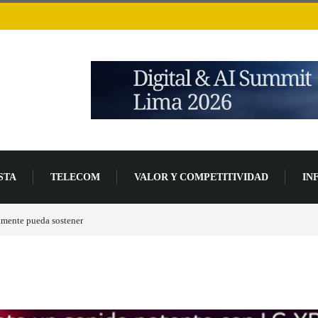
STA
TELECOM
VALOR Y COMPETITIVIDAD
IN
lmente pueda sostener
Las tarjetas gráficas RDNA 5 ya están en fase avanzada de des