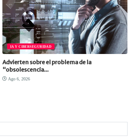
IA Y CIBERSEGURIDAD
Advierten sobre el problema de la
C
“obsolescencia...
Ago 6, 2026