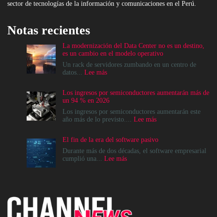
sector de tecnologías de la información y comunicaciones en el Perú.
Notas recientes
La modernización del Data Center no es un destino,
es un cambio en el modelo operativo
Un rack de servidores zumbando en un centro de
:
datos...
Lee más
La
modernización
Los ingresos por semiconductores aumentarán más de
del
un 94 % en 2026
Data
Center
Los ingresos por semiconductores aumentarán este
no
:
año más de lo previsto....
Lee más
es
Los
un
ingresos
El fin de la era del software pasivo
destino,
por
es
semiconductores
Durante más de dos décadas, el software empresarial
un
aumentarán
:
cumplió una...
Lee más
cambio
más
El
en
de
fin
el
un
de
modelo
94
la
operativo
%
era
en
del
2026
software