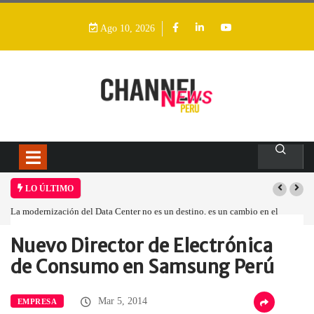
Ago 10, 2026
LO ÚLTIMO
La modernización del Data Center no es un destino, es un cambio en el
modelo operativo
Nuevo Director de Electrónica
Home
Empresa
Nuevo Director de…
de Consumo en Samsung Perú
Mar 5, 2014
EMPRESA