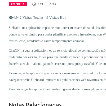
Oct 10, 2013
EMPRESA
4.942 Visitas Totales , 9 Visitas Hoy
S Health, una aplicación capaz de monitorear tu estado de salud, los ali
dónde se va el dinero para poder planificar ahorros e inversiones; con W
tráfico lento, accidentes o calles temporalmente cerradas.
ChatON, la cuarta aplicación, es un servicio global de comunicación móvi
traducirlo por escrito, lo lee para que puedas conocer la pronunciación o 
francés, alemán, italiano, japonés, coreano, portugués y español. Y de c
Evernote, es la aplicación que te ayuda a mantenerte organizado, y lo mej
navegador web; Flipboard, muestra tus publicaciones web favoritas en f
Para descargar las aplicaciones puedes ingresar desde tu smartphone a 
...
Notas Relacionadas