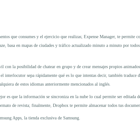
mentos que consumes y el ejercicio que realizas; Expense Manager, te permite con
aze, basa en mapas de ciudades y tráfico actualizado minuto a minuto por todos
l con la posibilidad de chatear en grupo y de crear mensajes propios animados;
el interlocutor sepa rápidamente qué es lo que intentas decir, también traduce d
ualquiera de estos idiomas anteriormente mencionados al inglés.
or es que la información se sincroniza en la nube lo cual permite ser editada d
ormato de revista; finalmente, Dropbox te permite almacenar todos tus document
Samsung Apps, la tienda exclusiva de Samsung.