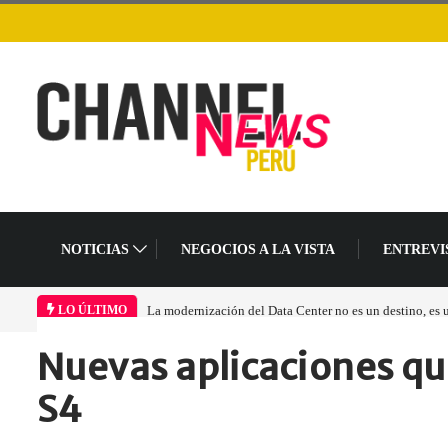
NOTICIAS
NEGOCIOS A LA VISTA
ENTREVI
La modernización del Data Center no es un destino, es un cambio
LO ÚLTIMO
Nuevas aplicaciones qu
Home
Empresa
Nuevas aplicaciones que…
S4