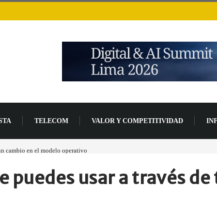
STA
TELECOM
VALOR Y COMPETITIVIDAD
IN
 en el modelo operativo
Los ingresos por semiconductores aumentarán más de un 9
e puedes usar a través de