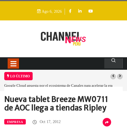
Ago 6, 2026
LO ÚLTIMO
Google Cloud apuesta por el ecosistema de Canales para acelerar la era
agéntica en Perú
Nueva tablet Breeze MW0711
Home
Empresa
Nueva tablet Breeze…
de AOC llega a tiendas Ripley
Oct 17, 2012
EMPRESA