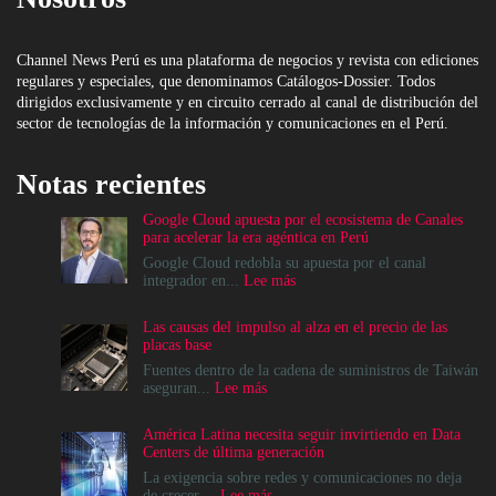
Channel News Perú es una plataforma de negocios y revista con ediciones
regulares y especiales, que denominamos Catálogos-Dossier. Todos
dirigidos exclusivamente y en circuito cerrado al canal de distribución del
sector de tecnologías de la información y comunicaciones en el Perú.
Notas recientes
Google Cloud apuesta por el ecosistema de Canales
para acelerar la era agéntica en Perú
Google Cloud redobla su apuesta por el canal
:
integrador en...
Lee más
Google
Cloud
Las causas del impulso al alza en el precio de las
apuesta
placas base
por
el
Fuentes dentro de la cadena de suministros de Taiwán
ecosistema
:
aseguran...
Lee más
de
Las
Canales
causas
América Latina necesita seguir invirtiendo en Data
para
del
Centers de última generación
acelerar
impulso
la
al
La exigencia sobre redes y comunicaciones no deja
era
alza
:
de crecer....
Lee más