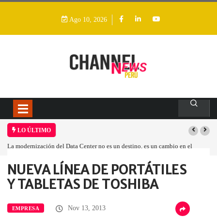
Ago 10, 2026
LO ÚLTIMO
La modernización del Data Center no es un destino, es un cambio en el
modelo operativo
NUEVA LÍNEA DE PORTÁTILES
Home
Empresa
NUEVA LÍNEA DE…
Y TABLETAS DE TOSHIBA
Nov 13, 2013
EMPRESA