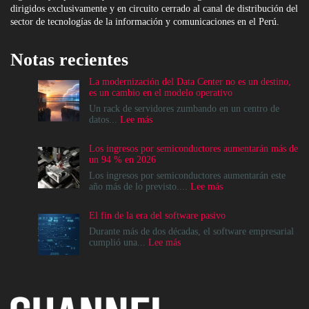
dirigidos exclusivamente y en circuito cerrado al canal de distribución del
sector de tecnologías de la información y comunicaciones en el Perú.
Notas recientes
La modernización del Data Center no es un destino,
es un cambio en el modelo operativo
Un rack de servidores zumbando en un centro de
:
datos...
Lee más
La
modernización
Los ingresos por semiconductores aumentarán más de
del
un 94 % en 2026
Data
Center
Los ingresos por semiconductores aumentarán este
no
:
año más de lo previsto....
Lee más
es
Los
un
ingresos
El fin de la era del software pasivo
destino,
por
es
semiconductores
Durante más de dos décadas, el software empresarial
un
aumentarán
:
cumplió una...
Lee más
cambio
más
El
en
de
fin
el
un
de
modelo
94
la
operativo
%
era
en
del