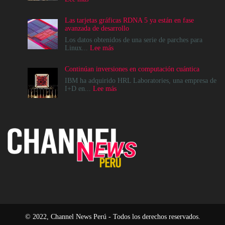
Cómo
crear
Las tarjetas gráficas RDNA 5 ya están en fase
infraestructuras
avanzada de desarrollo
de
IA
Los datos obtenidos de una serie de parches para
que
:
Linux...
Lee más
la
Las
comunidad
tarjetas
Continúan inversiones en computación cuántica
realmente
gráficas
pueda
RDNA
IBM ha adquirido HRL Laboratories, una empresa de
sostener
5
:
I+D en...
Lee más
ya
Continúan
están
inversiones
en
en
fase
computación
avanzada
cuántica
de
desarrollo
© 2022, Channel News Perú - Todos los derechos reservados.