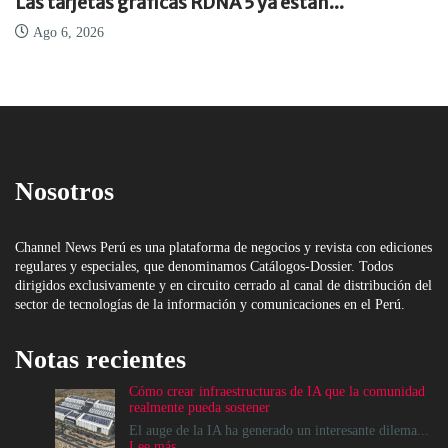
Las tarjetas gráficas RDNA 5 ya están...
Ago 6, 2026
Nosotros
Channel News Perú es una plataforma de negocios y revista con ediciones
regulares y especiales, que denominamos Catálogos-Dossier. Todos
dirigidos exclusivamente y en circuito cerrado al canal de distribución del
sector de tecnologías de la información y comunicaciones en el Perú.
Notas recientes
Cómo crear infraestructuras de IA que la comunidad
realmente pueda sostener
El auge de la IA ha generado un interesante dilema...
:
Lee más