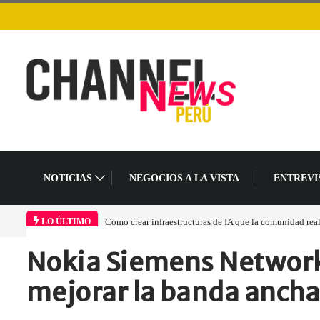
NOTICIAS
NEGOCIOS A LA VISTA
ENTREVI
Cómo crear infraestructuras de IA que la comunidad rea
LO ÚLTIMO
Nokia Siemens Networks
Home
Empresa
Nokia Siemens Networks…
mejorar la banda ancha