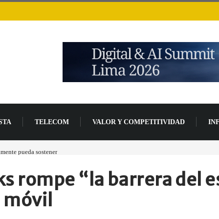
STA
TELECOM
VALOR Y COMPETITIVIDAD
IN
lmente pueda sostener
Las tarjetas gráficas RDNA 5 ya están en fase avanzada de des
 rompe “la barrera del e
 móvil