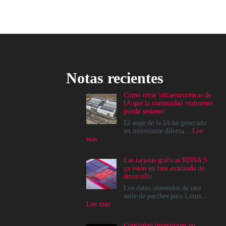
Notas recientes
Cómo crear infraestructuras de
IA que la comunidad realmente
pueda sostener
El auge de la IA ha generado
un interesante dilema...
Lee
:
más
Cómo
crear
Las tarjetas gráficas RDNA 5
infraestructuras
ya están en fase avanzada de
de
desarrollo
IA
que
Los datos obtenidos de una
la
serie de parches para Linux...
comunidad
:
Lee más
realmente
Las
pueda
tarjetas
Continúan inversiones en