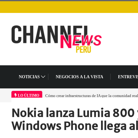
NOTICIAS
NEGOCIOS A LA VISTA
ENTREVI
Cómo crear infraestructuras de IA que la comunidad rea
LO ÚLTIMO
Nokia lanza Lumia 800 
Home
Economía y Negocios
Nokia lanza Lumia…
Windows Phone llega al