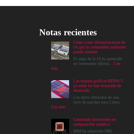
Notas recientes
Cómo crear infraestructuras de
IA que la comunidad realmente
pueda sostener
El auge de la IA ha generado
un interesante dilema...
Lee
:
más
Cómo
crear
Las tarjetas gráficas RDNA 5
infraestructuras
ya están en fase avanzada de
de
desarrollo
IA
que
Los datos obtenidos de una
la
serie de parches para Linux...
comunidad
:
Lee más
realmente
Las
pueda
tarjetas
Continúan inversiones en
sostener
gráficas
computación cuántica
RDNA
5
IBM ha adquirido HRL