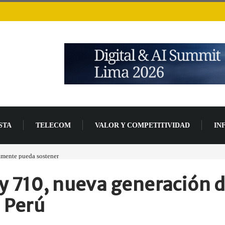
STA
TELECOM
VALOR Y COMPETITIVIDAD
IN
lmente pueda sostener
Las tarjetas gráficas RDNA 5 ya están en fase avanzada de des
y 710, nueva generación 
 Perú