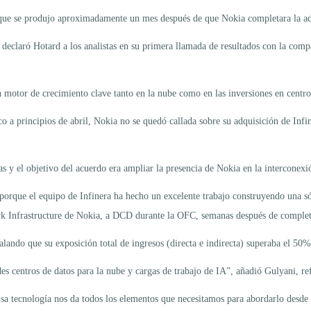
 que se produjo aproximadamente un mes después de que Nokia completara la adq
 declaró Hotard a los analistas en su primera llamada de resultados con la compa
n motor de crecimiento clave tanto en la nube como en las inversiones en centro
 a principios de abril, Nokia no se quedó callada sobre su adquisición de Infin
as y el objetivo del acuerdo era ampliar la presencia de Nokia en la interconex
porque el equipo de Infinera ha hecho un excelente trabajo construyendo una só
rk Infrastructure de Nokia, a DCD durante la OFC, semanas después de complet
lando que su exposición total de ingresos (directa e indirecta) superaba el 50% 
s centros de datos para la nube y cargas de trabajo de IA”, añadió Gulyani, re
sa tecnología nos da todos los elementos que necesitamos para abordarlo desde l