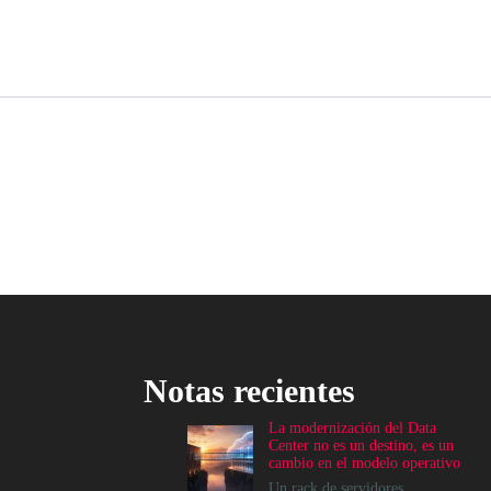
Notas recientes
La modernización del Data
Center no es un destino, es un
cambio en el modelo operativo
Un rack de servidores