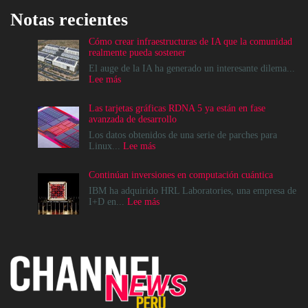
Notas recientes
Cómo crear infraestructuras de IA que la comunidad
realmente pueda sostener
El auge de la IA ha generado un interesante dilema...
:
Lee más
Cómo
crear
Las tarjetas gráficas RDNA 5 ya están en fase
infraestructuras
avanzada de desarrollo
de
IA
Los datos obtenidos de una serie de parches para
que
:
Linux...
Lee más
la
Las
comunidad
tarjetas
Continúan inversiones en computación cuántica
realmente
gráficas
pueda
RDNA
IBM ha adquirido HRL Laboratories, una empresa de
sostener
5
:
I+D en...
Lee más
ya
Continúan
están
inversiones
en
en
fase
computación
avanzada
cuántica
de
desarrollo