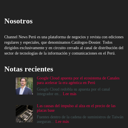
Nosotros
Channel News Perú es una plataforma de negocios y revista con ediciones
regulares y especiales, que denominamos Catálogos-Dossier. Todos
dirigidos exclusivamente y en circuito cerrado al canal de distribución del
sector de tecnologías de la información y comunicaciones en el Perú.
Notas recientes
Google Cloud apuesta por el ecosistema de Canales
para acelerar la era agéntica en Perú
Google Cloud redobla su apuesta por el canal
:
integrador en...
Lee más
Google
Cloud
Las causas del impulso al alza en el precio de las
apuesta
placas base
por
el
Fuentes dentro de la cadena de suministros de Taiwán
ecosistema
:
aseguran...
Lee más
de
Las