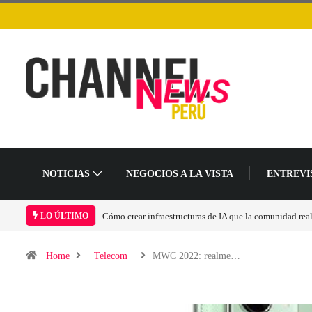
NOTICIAS
NEGOCIOS A LA VISTA
ENTREVI
dad realmente pueda sostener
Las tarjetas gráficas RDNA 5 ya están en fase avanzada
LO ÚLTIMO
Home
Telecom
MWC 2022: realme…