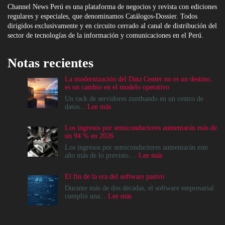
Channel News Perú es una plataforma de negocios y revista con ediciones
regulares y especiales, que denominamos Catálogos-Dossier. Todos
dirigidos exclusivamente y en circuito cerrado al canal de distribución del
sector de tecnologías de la información y comunicaciones en el Perú.
Notas recientes
La modernización del Data Center no es un destino,
es un cambio en el modelo operativo
Un rack de servidores zumbando en un centro de
:
datos...
Lee más
La
modernización
Los ingresos por semiconductores aumentarán más de
del
un 94 % en 2026
Data
Center
Los ingresos por semiconductores aumentarán este
no
:
año más de lo previsto....
Lee más
es
Los
un
ingresos
El fin de la era del software pasivo
destino,
por
es
semiconductores
Durante más de dos décadas, el software empresarial
un
aumentarán
:
cumplió una...
Lee más
cambio
más
El
en
de
fin
el
un
de