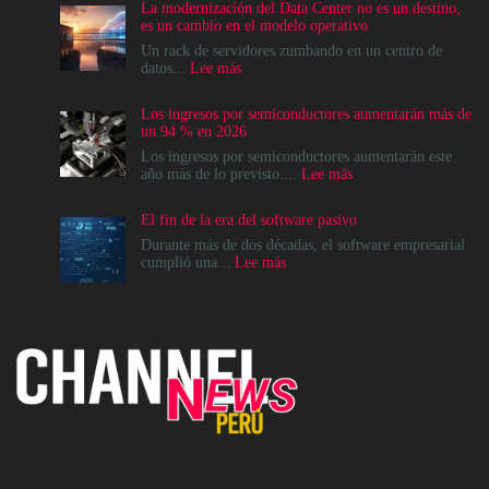
La modernización del Data Center no es un destino,
es un cambio en el modelo operativo
Un rack de servidores zumbando en un centro de
:
datos...
Lee más
La
modernización
Los ingresos por semiconductores aumentarán más de
del
un 94 % en 2026
Data
Center
Los ingresos por semiconductores aumentarán este
no
:
año más de lo previsto....
Lee más
es
Los
un
ingresos
El fin de la era del software pasivo
destino,
por
es
semiconductores
Durante más de dos décadas, el software empresarial
un
aumentarán
:
cumplió una...
Lee más
cambio
más
El
en
de
fin
el
un
de
modelo
94
la
operativo
%
era
en
del
2026
software
pasivo