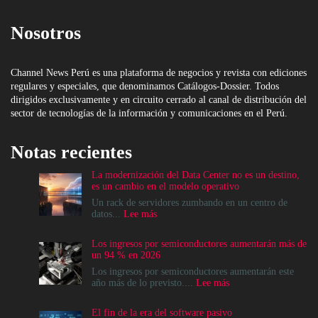
Nosotros
Channel News Perú es una plataforma de negocios y revista con ediciones
regulares y especiales, que denominamos Catálogos-Dossier. Todos
dirigidos exclusivamente y en circuito cerrado al canal de distribución del
sector de tecnologías de la información y comunicaciones en el Perú.
Notas recientes
La modernización del Data Center no es un destino,
es un cambio en el modelo operativo
Un rack de servidores zumbando en un centro de
:
datos...
Lee más
La
modernización
Los ingresos por semiconductores aumentarán más de
del
un 94 % en 2026
Data
Center
Los ingresos por semiconductores aumentarán este
no
:
año más de lo previsto....
Lee más
es
Los
un
ingresos
El fin de la era del software pasivo
destino,
por