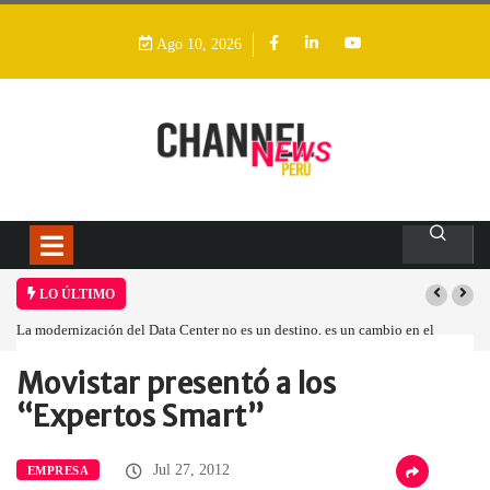
Ago 10, 2026
LO ÚLTIMO
La modernización del Data Center no es un destino, es un cambio en el
modelo operativo
Movistar presentó a los
Home
Empresa
Movistar presentó a…
“Expertos Smart”
Jul 27, 2012
EMPRESA