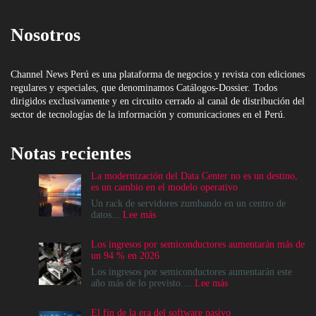
Nosotros
Channel News Perú es una plataforma de negocios y revista con ediciones
regulares y especiales, que denominamos Catálogos-Dossier. Todos
dirigidos exclusivamente y en circuito cerrado al canal de distribución del
sector de tecnologías de la información y comunicaciones en el Perú.
Notas recientes
La modernización del Data Center no es un destino,
es un cambio en el modelo operativo
Un rack de servidores zumbando en un centro de
:
datos...
Lee más
La
modernización
Los ingresos por semiconductores aumentarán más de
del
un 94 % en 2026
Data
Center
Los ingresos por semiconductores aumentarán este
no
:
año más de lo previsto....
Lee más
es
Los
un
ingresos
El fin de la era del software pasivo
destino,