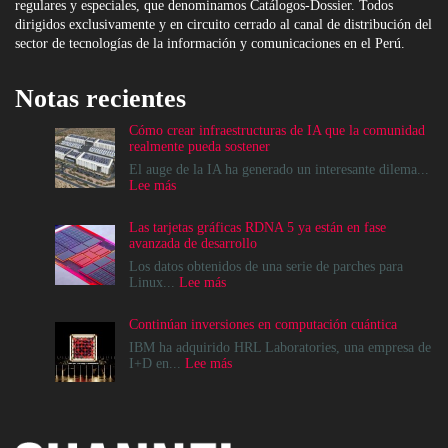
regulares y especiales, que denominamos Catálogos-Dossier. Todos
dirigidos exclusivamente y en circuito cerrado al canal de distribución del
sector de tecnologías de la información y comunicaciones en el Perú.
Notas recientes
Cómo crear infraestructuras de IA que la comunidad
realmente pueda sostener
El auge de la IA ha generado un interesante dilema...
:
Lee más
Cómo
crear
Las tarjetas gráficas RDNA 5 ya están en fase
infraestructuras
avanzada de desarrollo
de
IA
Los datos obtenidos de una serie de parches para
que
:
Linux...
Lee más
la
Las
comunidad
tarjetas
Continúan inversiones en computación cuántica
realmente
gráficas
pueda
RDNA
IBM ha adquirido HRL Laboratories, una empresa de
sostener
5
:
I+D en...
Lee más
ya
Continúan
están
inversiones
en
en
fase
computación
avanzada
cuántica