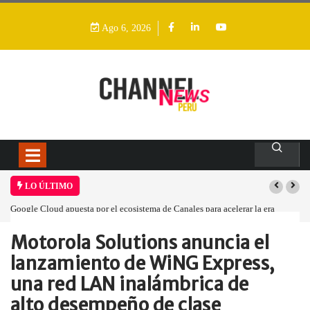
Ago 6, 2026
LO ÚLTIMO
 Canales para acelerar la era
Las causas del impulso al alza en el precio de l
Motorola Solutions anuncia el
Home
Empresa
Motorola Solutions anuncia…
lanzamiento de WiNG Express,
una red LAN inalámbrica de
alto desempeño de clase