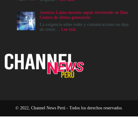
de
Las
Canales
causas
América Latina necesita seguir invirtiendo en Data
para
del
Centers de última generación
acelerar
impulso
la
al
La exigencia sobre redes y comunicaciones no deja
era
alza
:
de crecer....
Lee más
agéntica
en
América
en
el
Latina
Perú
precio
necesita
de
seguir
las
invirtiendo
placas
en
base
Data
Centers
de
última
generación
© 2022, Channel News Perú - Todos los derechos reservados.