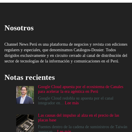
Nosotros
Channel News Perú es una plataforma de negocios y revista con ediciones
regulares y especiales, que denominamos Catálogos-Dossier. Todos
dirigidos exclusivamente y en circuito cerrado al canal de distribución del
sector de tecnologías de la información y comunicaciones en el Perú.
Notas recientes
Google Cloud apuesta por el ecosistema de Canales
para acelerar la era agéntica en Perú
Google Cloud redobla su apuesta por el canal
:
integrador en...
Lee más
Google
Cloud
Las causas del impulso al alza en el precio de las
apuesta
placas base
por
el
Fuentes dentro de la cadena de suministros de Taiwán
ecosistema
:
aseguran...
Lee más