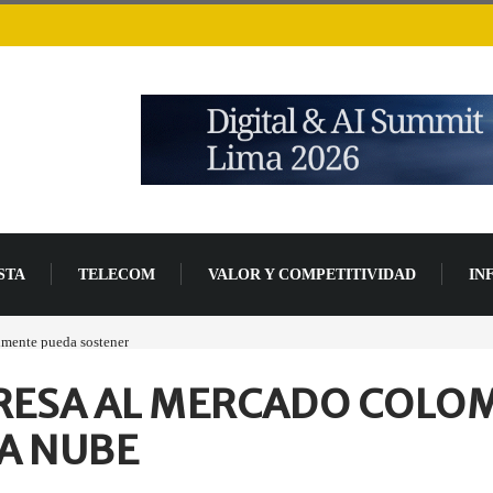
STA
TELECOM
VALOR Y COMPETITIVIDAD
IN
lmente pueda sostener
Las tarjetas gráficas RDNA 5 ya están en fase avanzada de des
GRESA AL MERCADO COLO
LA NUBE