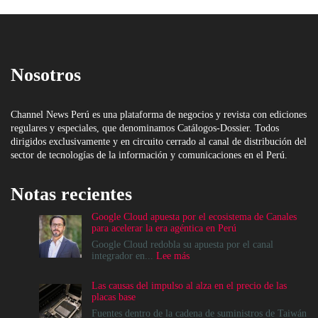
Nosotros
Channel News Perú es una plataforma de negocios y revista con ediciones
regulares y especiales, que denominamos Catálogos-Dossier. Todos
dirigidos exclusivamente y en circuito cerrado al canal de distribución del
sector de tecnologías de la información y comunicaciones en el Perú.
Notas recientes
Google Cloud apuesta por el ecosistema de Canales
para acelerar la era agéntica en Perú
Google Cloud redobla su apuesta por el canal
:
integrador en...
Lee más
Google
Cloud
Las causas del impulso al alza en el precio de las
apuesta
placas base
por
el
Fuentes dentro de la cadena de suministros de Taiwán