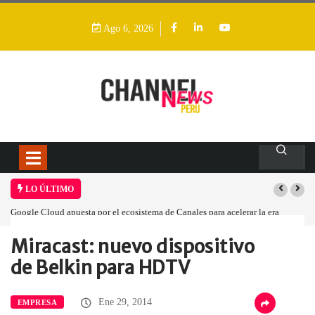
Ago 6, 2026
LO ÚLTIMO
Google Cloud apuesta por el ecosistema de Canales para acelerar la era
agéntica en Perú
Miracast: nuevo dispositivo
Home
Empresa
Miracast: nuevo dispositivo…
de Belkin para HDTV
Ene 29, 2014
EMPRESA