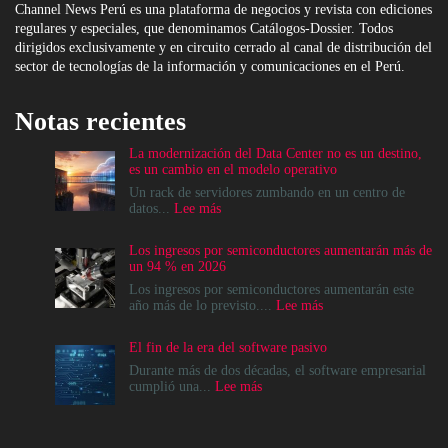
Channel News Perú es una plataforma de negocios y revista con ediciones
regulares y especiales, que denominamos Catálogos-Dossier. Todos
dirigidos exclusivamente y en circuito cerrado al canal de distribución del
sector de tecnologías de la información y comunicaciones en el Perú.
Notas recientes
La modernización del Data Center no es un destino,
es un cambio en el modelo operativo
Un rack de servidores zumbando en un centro de
:
datos...
Lee más
La
modernización
Los ingresos por semiconductores aumentarán más de
del
un 94 % en 2026
Data
Center
Los ingresos por semiconductores aumentarán este
no
:
año más de lo previsto....
Lee más
es
Los
un
ingresos
El fin de la era del software pasivo
destino,
por
es
semiconductores
Durante más de dos décadas, el software empresarial
un
aumentarán
:
cumplió una...
Lee más
cambio
más
El
en
de
fin
el
un
de
modelo