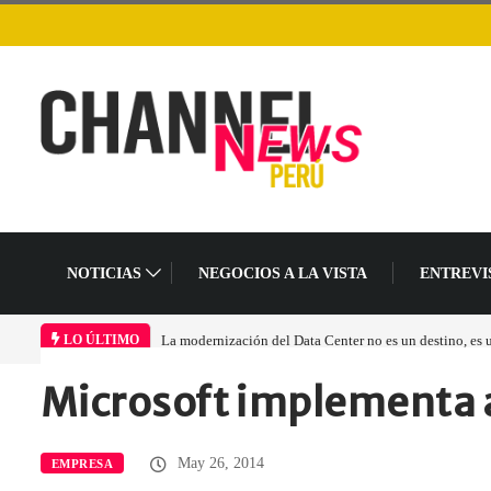
NOTICIAS
NEGOCIOS A LA VISTA
ENTREVI
La modernización del Data Center no es un destino, es
LO ÚLTIMO
Microsoft implementa a
Home
Empresa
Microsoft implementa aplicación…
May 26, 2014
EMPRESA