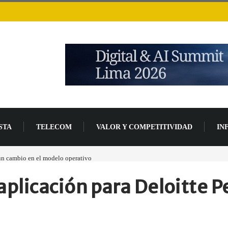
STA
TELECOM
VALOR Y COMPETITIVIDAD
IN
 un cambio en el modelo operativo
Los ingresos por semiconductores aumentarán má
plicación para Deloitte P