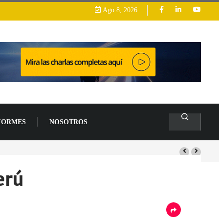
Ago 8, 2026
FORMES
NOSOTROS
s de un 94 % en 2026
erú