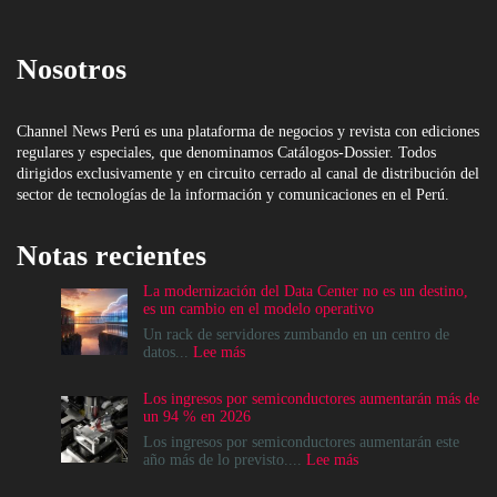
Nosotros
Channel News Perú es una plataforma de negocios y revista con ediciones
regulares y especiales, que denominamos Catálogos-Dossier. Todos
dirigidos exclusivamente y en circuito cerrado al canal de distribución del
sector de tecnologías de la información y comunicaciones en el Perú.
Notas recientes
La modernización del Data Center no es un destino,
es un cambio en el modelo operativo
Un rack de servidores zumbando en un centro de
:
datos...
Lee más
La
modernización
Los ingresos por semiconductores aumentarán más de
del
un 94 % en 2026
Data
Center
Los ingresos por semiconductores aumentarán este
no
:
año más de lo previsto....
Lee más
es
Los
un
ingresos