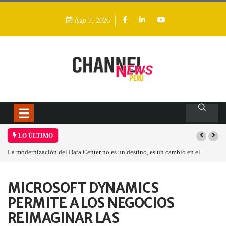
Ago 7, 2026
LO ÚLTIMO
La modernización del Data Center no es un destino, es un cambio en el
modelo operativo
Home
Empresa
MICROSOFT DYNAMICS
MICROSOFT DYNAMICS PERMITE…
PERMITE A LOS NEGOCIOS
REIMAGINAR LAS