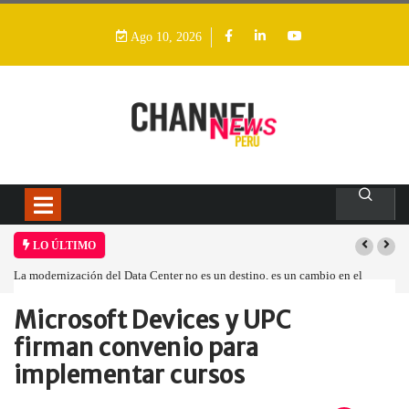
Ago 10, 2026
LO ÚLTIMO
La modernización del Data Center no es un destino, es un cambio en el
modelo operativo
Microsoft Devices y UPC
Home
Empresa
Microsoft Devices y…
firman convenio para
implementar cursos