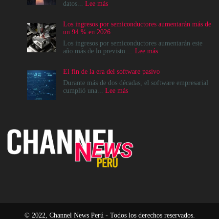
:
datos...
Lee más
La
modernización
Los ingresos por semiconductores aumentarán más de
del
un 94 % en 2026
Data
Center
Los ingresos por semiconductores aumentarán este
no
:
año más de lo previsto....
Lee más
es
Los
un
ingresos
El fin de la era del software pasivo
destino,
por
es
semiconductores
Durante más de dos décadas, el software empresarial
un
aumentarán
:
cumplió una...
Lee más
cambio
más
El
en
de
fin
el
un
de
modelo
94
la
operativo
%
era
en
del
2026
software
pasivo
© 2022, Channel News Perú - Todos los derechos reservados.