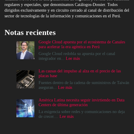
regulares y especiales, que denominamos Catálogos-Dossier. Todos
dirigidos exclusivamente y en circuito cerrado al canal de distribución del
sector de tecnologías de la información y comunicaciones en el Perú.
Notas recientes
Google Cloud apuesta por el ecosistema de Canales
para acelerar la era agéntica en Perú
Google Cloud redobla su apuesta por el canal
:
integrador en...
Lee más
Google
Cloud
Las causas del impulso al alza en el precio de las
apuesta
placas base
por
el
Fuentes dentro de la cadena de suministros de Taiwán
ecosistema
:
aseguran...
Lee más
de
Las
Canales
causas
América Latina necesita seguir invirtiendo en Data
para
del
Centers de última generación
acelerar
impulso
la
al
La exigencia sobre redes y comunicaciones no deja
era
alza
:
de crecer....
Lee más
agéntica
en
América
en
el
Latina
Perú
precio
necesita