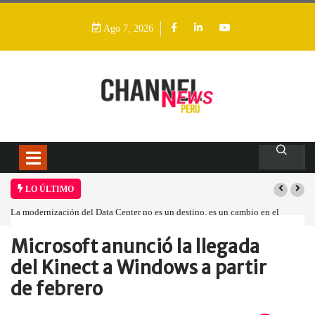
Ago 7, 2026
LO ÚLTIMO
La modernización del Data Center no es un destino, es un cambio en el
modelo operativo
Microsoft anunció la llegada
Home
Global
Microsoft anunció la…
del Kinect a Windows a partir
de febrero