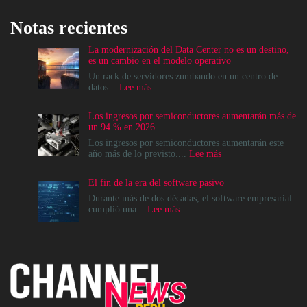
Notas recientes
La modernización del Data Center no es un destino,
es un cambio en el modelo operativo
Un rack de servidores zumbando en un centro de
:
datos...
Lee más
La
modernización
Los ingresos por semiconductores aumentarán más de
del
un 94 % en 2026
Data
Center
Los ingresos por semiconductores aumentarán este
no
:
año más de lo previsto....
Lee más
es
Los
un
ingresos
El fin de la era del software pasivo
destino,
por
es
semiconductores
Durante más de dos décadas, el software empresarial
un
aumentarán
:
cumplió una...
Lee más
cambio
más
El
en
de
fin
el
un
de
modelo
94
la
operativo
%
era
en
del
2026
software
pasivo