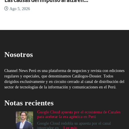
Las causas del impulso al alza en...
Ago 5, 2026
Nosotros
Channel News Perú es una plataforma de negocios y revista con ediciones
regulares y especiales, que denominamos Catálogos-Dossier. Todos
dirigidos exclusivamente y en circuito cerrado al canal de distribución del
sector de tecnologías de la información y comunicaciones en el Perú.
Notas recientes
Google Cloud apuesta por el ecosistema de Canales
para acelerar la era agéntica en Perú
Google Cloud redobla su apuesta por el canal
:
integrador en...
Lee más