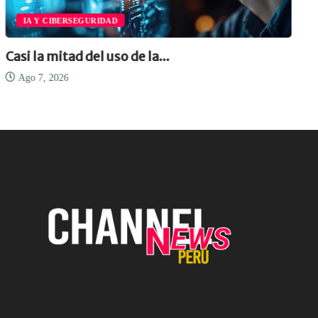
IA Y CIBERSEGURIDAD
Casi la mitad del uso de la...
Ago 7, 2026