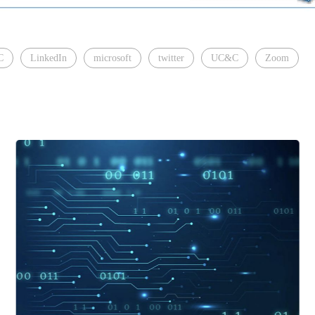
C
LinkedIn
microsoft
twitter
UC&C
Zoom