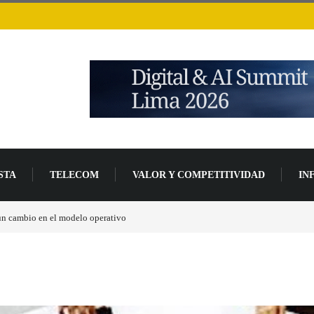
STA
TELECOM
VALOR Y COMPETITIVIDAD
IN
Los ingresos por semiconductores aumentarán más de un 94 % en 