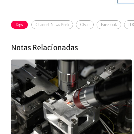
Tags:
Channel News Perú
Cisco
Facebook
ID
...
Notas Relacionadas