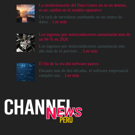
La modernización del Data Center no es un destino,
es un cambio en el modelo operativo
Un rack de servidores zumbando en un centro de
:
datos...
Lee más
La
modernización
Los ingresos por semiconductores aumentarán más de
del
un 94 % en 2026
Data
Center
Los ingresos por semiconductores aumentarán este
no
:
año más de lo previsto....
Lee más
es
Los
un
ingresos
El fin de la era del software pasivo
destino,
por
es
semiconductores
Durante más de dos décadas, el software empresarial
un
aumentarán
:
cumplió una...
Lee más
cambio
más
El
en
de
fin
el
un
de
modelo
94
la
operativo
%
era
en
del
2026
software
pasivo