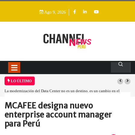
Ago 9, 2026
LO ÚLTIMO
La modernización del Data Center no es un destino, es un cambio en el
modelo operativo
MCAFEE designa nuevo
Home
Empresa
MCAFEE designa nuevo…
enterprise account manager
para Perú