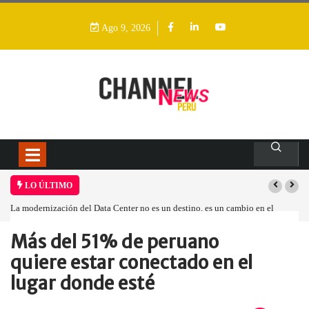
Ago 9, 2026
LO ÚLTIMO
La modernización del Data Center no es un destino, es un cambio en el
modelo operativo
Más del 51% de peruano
Home
Empresa
Más del 51%…
quiere estar conectado en el
lugar donde esté