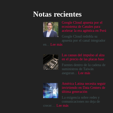
Notas recientes
Google Cloud apuesta por el
ecosistema de Canales para
acelerar la era agéntica en Perú
Google Cloud redobla su
apuesta por el canal integrador
:
en...
Lee más
Google
Cloud
Las causas del impulso al alza
apuesta
en el precio de las placas base
por
el
Fuentes dentro de la cadena de
ecosistema
suministros de Taiwán
de
:
aseguran...
Lee más
Canales
Las
para
causas
América Latina necesita seguir
acelerar
del
invirtiendo en Data Centers de
la
impulso
última generación
era
al
agéntica
alza
La exigencia sobre redes y
en
en
comunicaciones no deja de
Perú
el
:
crecer....
Lee más
precio
América