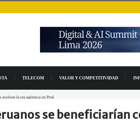
STA
TELECOM
VALOR Y COMPETITIVIDAD
IN
acelerar la era agéntica en Perú
Las causas del impulso al alza en el precio de las p
ruanos se beneficiarían c