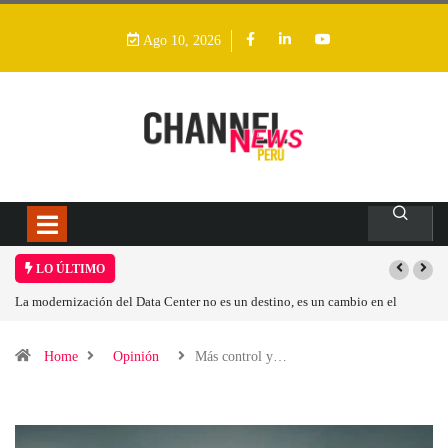
Ago 10, 2026
LO ÚLTIMO
n el
Los ingresos por semiconductores aumentarán más de un 94 % en 2026
Home
Opinión
Más control y…