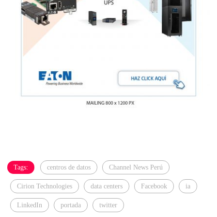
Tags:
centros de datos
Channel News Perú
Cirion Technologies
data centers
Facebook
ia
LinkedIn
portada
twitter