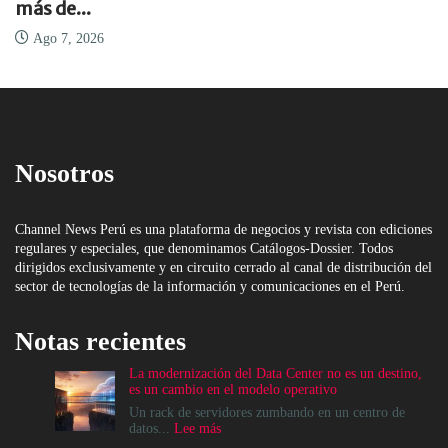
más de...
Ago 7, 2026
Nosotros
Channel News Perú es una plataforma de negocios y revista con ediciones
regulares y especiales, que denominamos Catálogos-Dossier. Todos
dirigidos exclusivamente y en circuito cerrado al canal de distribución del
sector de tecnologías de la información y comunicaciones en el Perú.
Notas recientes
La modernización del Data Center no es un destino,
es un cambio en el modelo operativo
Un rack de servidores zumbando en un centro de
:
datos...
Lee más
La