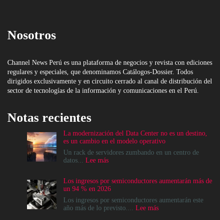
Nosotros
Channel News Perú es una plataforma de negocios y revista con ediciones
regulares y especiales, que denominamos Catálogos-Dossier. Todos
dirigidos exclusivamente y en circuito cerrado al canal de distribución del
sector de tecnologías de la información y comunicaciones en el Perú.
Notas recientes
La modernización del Data Center no es un destino,
es un cambio en el modelo operativo
Un rack de servidores zumbando en un centro de
:
datos...
Lee más
La
modernización
Los ingresos por semiconductores aumentarán más de
del
un 94 % en 2026
Data
Center
Los ingresos por semiconductores aumentarán este
no
:
año más de lo previsto....
Lee más
es
Los