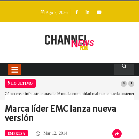
Ago 7, 2026
LO ÚLTIMO
Cómo crear infraestructuras de IA que la comunidad realmente pueda sostener
Marca líder EMC lanza nueva
Home
Empresa
Marca líder EMC…
versión
Mar 12, 2014
EMPRESA