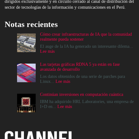
dirigidos exclusivamente y en circuito cerrado al canal de distribución del
sector de tecnologías de la información y comunicaciones en el Perú.
Notas recientes
Cómo crear infraestructuras de IA que la comunidad
realmente pueda sostener
El auge de la IA ha generado un interesante dilema...
:
Lee más
Cómo
crear
Las tarjetas gráficas RDNA 5 ya están en fase
infraestructuras
avanzada de desarrollo
de
IA
Los datos obtenidos de una serie de parches para
que
:
Linux...
Lee más
la
Las
comunidad
tarjetas
Continúan inversiones en computación cuántica
realmente
gráficas
pueda
RDNA
IBM ha adquirido HRL Laboratories, una empresa de
sostener
5
:
I+D en...
Lee más
ya
Continúan
están
inversiones
en
en
fase
computación
avanzada
cuántica
de