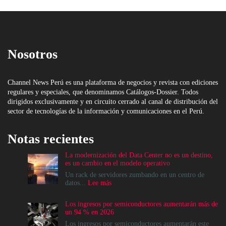
Nosotros
Channel News Perú es una plataforma de negocios y revista con ediciones
regulares y especiales, que denominamos Catálogos-Dossier. Todos
dirigidos exclusivamente y en circuito cerrado al canal de distribución del
sector de tecnologías de la información y comunicaciones en el Perú.
Notas recientes
La modernización del Data Center no es un destino,
es un cambio en el modelo operativo
Un rack de servidores zumbando en un centro de
:
datos...
Lee más
La
modernización
Los ingresos por semiconductores aumentarán más de
del
un 94 % en 2026
Data
Center
Los ingresos por semiconductores aumentarán este