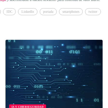
IDC
LinkedIn
portada
smartphones
twitter
IA Y CIBERSEGURIDAD