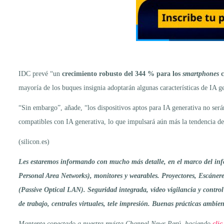
IDC prevé “un
crecimiento robusto del 344 % para los
smartphones
c
mayoría de los buques insignia adoptarán algunas características de IA ge
“Sin embargo”, añade, “los dispositivos aptos para IA generativa no será
compatibles con IA generativa, lo que impulsará aún más la tendencia d
(silicon.es)
Les estaremos informando con mucho más detalle, en el marco del infor
Personal Area Networks), monitores y wearables. Proyectores, Escáneres
(Passive Optical LAN). Seguridad integrada, video vigilancia y contro
de trabajo, centrales virtuales, tele impresión. Buenas prácticas ambi
Mantente conectado a nuestra revista Channel News Perú, haciendo
clic