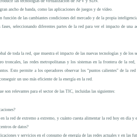
roducir las tecnologías de virtualización de NFV y SDN.
ran ancho de banda, como las aplicaciones de juegos y de vídeo.
en función de las cambiantes condiciones del mercado y de la propia inteligenci
fases, seleccionando diferentes partes de la red para ver el impacto de una a
bal de toda la red, que muestra el impacto de las nuevas tecnologías y de los
eo troncales, las redes metropolitanas y los sistemas en la frontera de la red,
tos. Esto permite a los operadores observar los “puntos calientes” de la red
conseguir un uso más eficiente de la energía en la red.
 son relevantes para el sector de las TIC, incluidas las siguientes:
caciones?
en la red de extremo a extremo, y cuánto cuesta alimentar la red hoy en día y e
centros de datos?
plicaciones y servicios en el consumo de energía de las redes actuales y en las