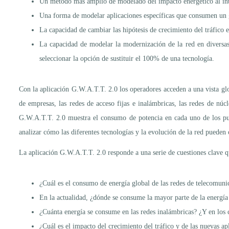
Un método más amplio de modelado del impacto energético al int
Una forma de modelar aplicaciones específicas que consumen un g
La capacidad de cambiar las hipótesis de crecimiento del tráfico 
La capacidad de modelar la modernización de la red en diversas 
seleccionar la opción de sustituir el 100% de una tecnología.
Con la aplicación G.W.A.T.T. 2.0 los operadores acceden a una vista glo
de empresas, las redes de acceso fijas e inalámbricas, las redes de núcl
G.W.A.T.T. 2.0 muestra el consumo de potencia en cada uno de los pun
analizar cómo las diferentes tecnologías y la evolución de la red pueden 
La aplicación G.W.A.T.T. 2.0 responde a una serie de cuestiones clave que
¿Cuál es el consumo de energía global de las redes de telecomuni
En la actualidad, ¿dónde se consume la mayor parte de la energía 
¿Cuánta energía se consume en las redes inalámbricas? ¿Y en los 
¿Cuál es el impacto del crecimiento del tráfico y de las nuevas a