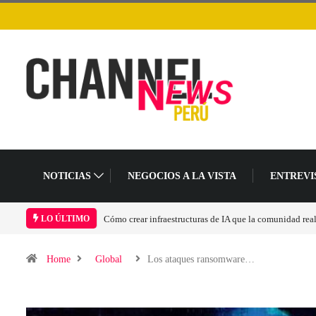
NOTICIAS
NEGOCIOS A LA VISTA
ENTREVI
Las tarjetas gráficas RDNA 5 ya están en fase avanzada 
LO ÚLTIMO
Home
Global
Los ataques ransomware…