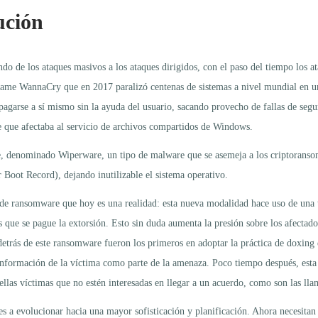
ución
o de los ataques masivos a los ataques dirigidos, con el paso del tiempo los a
 infame WannaCry que en 2017 paralizó centenas de sistemas a nivel mundial en
agarse a sí mismo sin la ayuda del usuario, sacando provecho de fallas de segu
que afectaba al servicio de archivos compartidos de Windows.
e, denominado Wiperware, un tipo de malware que se asemeja a los criptoransom
 Boot Record), dejando inutilizable el sistema operativo.
 de ransomware que hoy es una realidad: esta nueva modalidad hace uso de una 
que se pague la extorsión. Esto sin duda aumenta la presión sobre los afectados
detrás de este ransomware fueron los primeros en adoptar la práctica de doxing
 información de la víctima como parte de la amenaza. Poco tiempo después, est
las víctimas que no estén interesadas en llegar a un acuerdo, como son las lla
ales a evolucionar hacia una mayor sofisticación y planificación. Ahora necesita