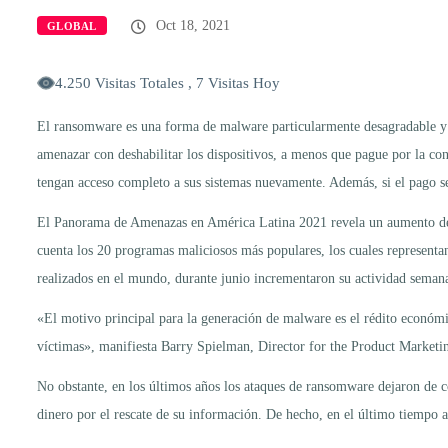
Oct 18, 2021
GLOBAL
4.250 Visitas Totales , 7 Visitas Hoy
El ransomware es una forma de malware particularmente desagradable y at
amenazar con deshabilitar los dispositivos, a menos que pague por la con
tengan acceso completo a sus sistemas nuevamente. Además, si el pago se s
El Panorama de Amenazas en América Latina 2021 revela un aumento del
cuenta los 20 programas maliciosos más populares, los cuales represen
realizados en el mundo, durante junio incrementaron su actividad semana
«El motivo principal para la generación de malware es el rédito económi
víctimas», manifiesta Barry Spielman, Director for the Product Marketin
No obstante, en los últimos años los ataques de ransomware dejaron de c
dinero por el rescate de su información. De hecho, en el último tiempo a