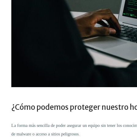
¿Cómo podemos proteger nuestro h
La forma más sencilla de poder asegurar un equipo sin tener los conocimi
de malware o acceso a sitios peligrosos.