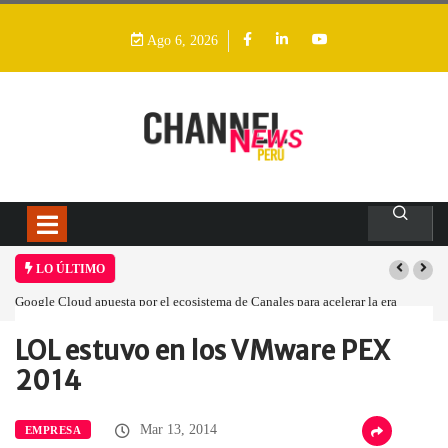
Ago 6, 2026
LO ÚLTIMO
Google Cloud apuesta por el ecosistema de Canales para acelerar la era
agéntica en Perú
LOL estuvo en los VMware PEX
Home
Empresa
LOL estuvo en…
2014
Mar 13, 2014
EMPRESA