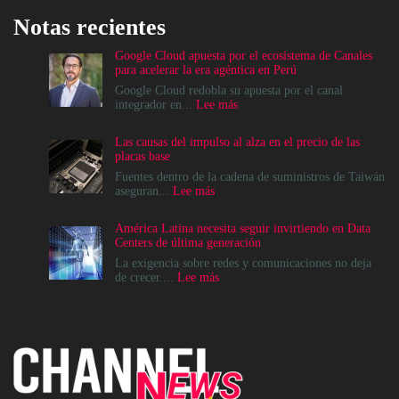
Notas recientes
Google Cloud apuesta por el ecosistema de Canales
para acelerar la era agéntica en Perú
Google Cloud redobla su apuesta por el canal
:
integrador en...
Lee más
Google
Cloud
Las causas del impulso al alza en el precio de las
apuesta
placas base
por
el
Fuentes dentro de la cadena de suministros de Taiwán
ecosistema
:
aseguran...
Lee más
de
Las
Canales
causas
América Latina necesita seguir invirtiendo en Data
para
del
Centers de última generación
acelerar
impulso
la
al
La exigencia sobre redes y comunicaciones no deja
era
alza
:
de crecer....
Lee más
agéntica
en
América
en
el
Latina
Perú
precio
necesita
de
seguir
las
invirtiendo
placas
en
base
Data
Centers