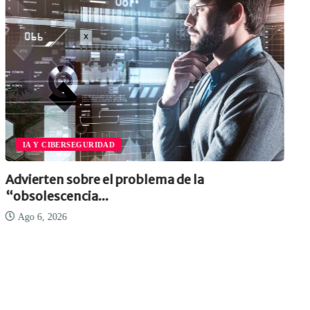
IA Y CIBERSEGURIDAD
dvierten sobre el problema de la
Cóm
obsolescencia...
Ag
Ago 6, 2026