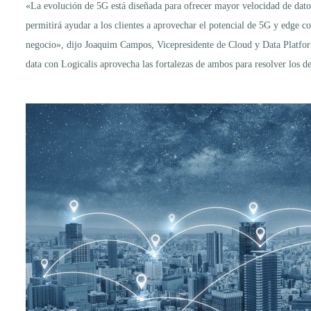
«La evolución de 5G está diseñada para ofrecer mayor velocidad de datos,
permitirá ayudar a los clientes a aprovechar el potencial de 5G y edge 
negocio», dijo Joaquim Campos, Vicepresidente de Cloud y Data Platform,
data con Logicalis aprovecha las fortalezas de ambos para resolver los d