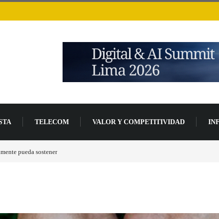
STA
TELECOM
VALOR Y COMPETITIVIDAD
IN
Las tarjetas gráficas RDNA 5 ya están en fase avanzada de desarrollo