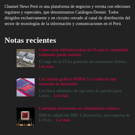
Channel News Perú es una plataforma de negocios y revista con ediciones
regulares y especiales, que denominamos Catálogos-Dossier. Todos
dirigidos exclusivamente y en circuito cerrado al canal de distribución del
sector de tecnologías de la información y comunicaciones en el Perú.
Notas recientes
Cómo crear infraestructuras de IA que la comunidad
realmente pueda sostener
El auge de la IA ha generado un interesante dilema...
:
Lee más
Cómo
crear
Las tarjetas gráficas RDNA 5 ya están en fase
infraestructuras
avanzada de desarrollo
de
IA
Los datos obtenidos de una serie de parches para
que
:
Linux...
Lee más
la
Las
comunidad
tarjetas
Continúan inversiones en computación cuántica
realmente
gráficas
pueda
RDNA
IBM ha adquirido HRL Laboratories, una empresa de
sostener
5
:
I+D en...
Lee más
ya
Continúan
están
inversiones
en
en