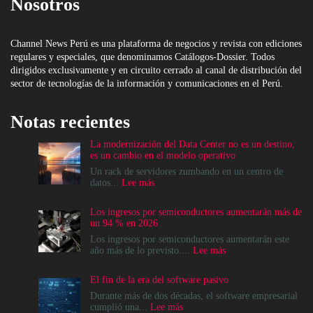
Nosotros
Channel News Perú es una plataforma de negocios y revista con ediciones
regulares y especiales, que denominamos Catálogos-Dossier. Todos
dirigidos exclusivamente y en circuito cerrado al canal de distribución del
sector de tecnologías de la información y comunicaciones en el Perú.
Notas recientes
La modernización del Data Center no es un destino,
es un cambio en el modelo operativo
Un rack de servidores zumbando en un centro de
:
datos...
Lee más
La
modernización
Los ingresos por semiconductores aumentarán más de
del
un 94 % en 2026
Data
Center
Los ingresos por semiconductores aumentarán este
no
:
año más de lo previsto....
Lee más
es
Los
un
ingresos
El fin de la era del software pasivo
destino,
por
es
semiconductores
Durante más de dos décadas, el software empresarial
un
aumentarán
:
cumplió una...
Lee más