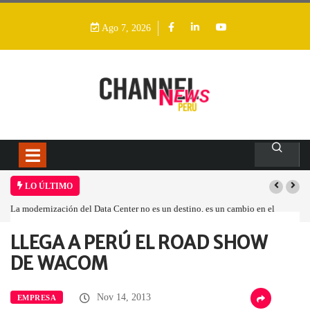
Ago 7, 2026
LO ÚLTIMO
La modernización del Data Center no es un destino, es un cambio en el
modelo operativo
LLEGA A PERÚ EL ROAD SHOW
Home
Empresa
LLEGA A PERÚ…
DE WACOM
Nov 14, 2013
EMPRESA